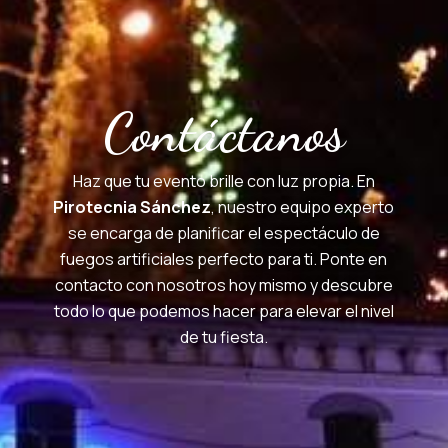
Contáctanos
Haz que tu evento brille con luz propia. En
Pirotecnia Sánchez
, nuestro equipo experto
se encarga de planificar el espectáculo de
fuegos artificiales perfecto para ti. Ponte en
contacto con nosotros hoy mismo y descubre
todo lo que podemos hacer para elevar el nivel
de tu fiesta.